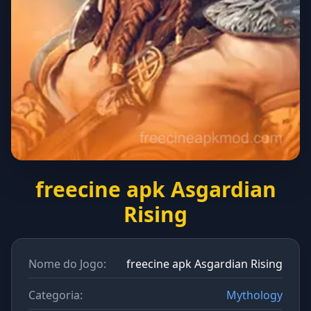
freecine apk Asgardian
Rising
Nome do Jogo:
freecine apk Asgardian Rising
Categoria:
Mythology