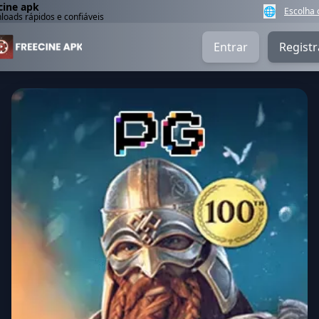
cine apk
🌐
Escolha 
oads rápidos e confiáveis
Entrar
Registr