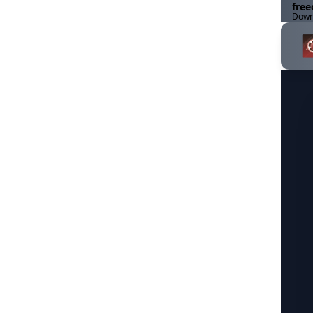
free
Downl