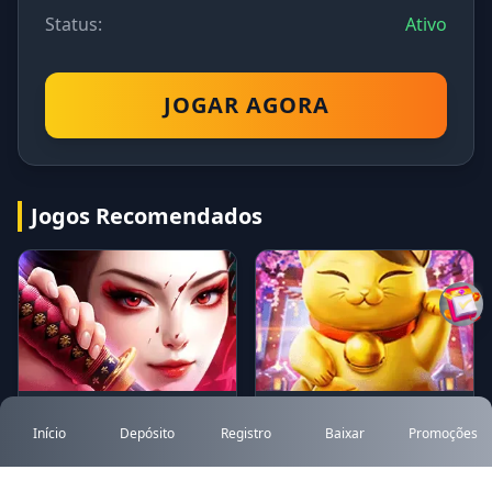
Status:
Ativo
JOGAR AGORA
Jogos Recomendados
Geisha's Revenge
Lucky Neko
Início
Depósito
Registro
Baixar
Promoções