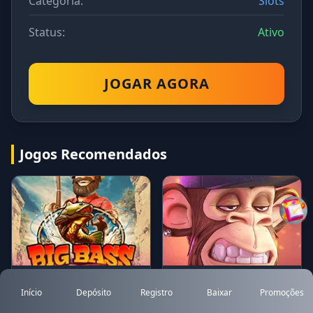
Categoria:
Slots
Status:
Ativo
JOGAR AGORA
Jogos Recomendados
Big Bass Splash
Wild Ape
Início
Depósito
Registro
Baixar
Promoções