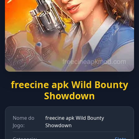
freecine apk Wild Bounty
Showdown
Nome do
freecine apk Wild Bounty
Jogo:
Showdown