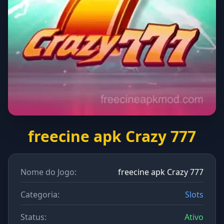
freecine apk Crazy 777
Nome do Jogo:
freecine apk Crazy 777
Categoria:
Slots
Status:
Ativo