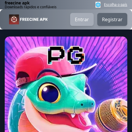
freecine apk
🌐
Escolha o país
Downloads rápidos e confiáveis
Entrar
Registrar