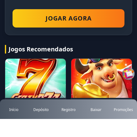
JOGAR AGORA
Jogos Recomendados
Crazy 777
Fortune OX
Início
Depósito
Registro
Baixar
Promoções