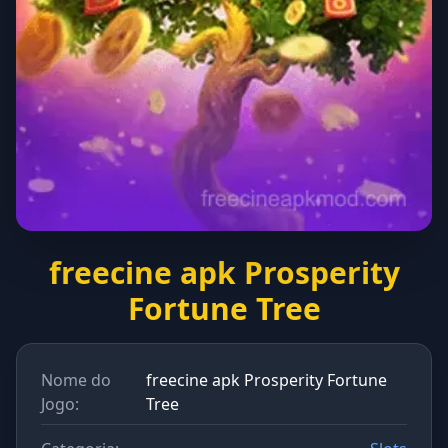
freecine apk Prosperity
Fortune Tree
Nome do
freecine apk Prosperity Fortune
Jogo:
Tree